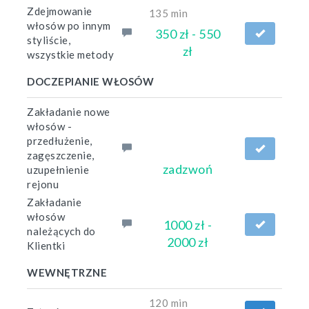
Zdejmowanie
135 min
włosów po innym
350 zł - 550
styliście,
zł
wszystkie metody
DOCZEPIANIE WŁOSÓW
Zakładanie nowe
włosów -
przedłużenie,
zagęszczenie,
zadzwoń
uzupełnienie
rejonu
Zakładanie
włosów
1000 zł -
należących do
2000 zł
Klientki
WEWNĘTRZNE
120 min