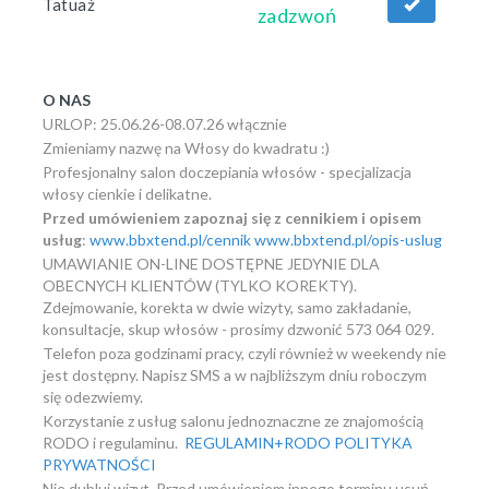
Tatuaż
zadzwoń
O NAS
URLOP: 25.06.26-08.07.26 włącznie
Zmieniamy nazwę na Włosy do kwadratu :)
Profesjonalny salon doczepiania włosów - specjalizacja
włosy cienkie i delikatne.
Przed umówieniem zapoznaj się z cennikiem i opisem
usług
:
www.bbxtend.pl/cennik
www.bbxtend.pl/opis-uslug
UMAWIANIE ON-LINE DOSTĘPNE JEDYNIE DLA
OBECNYCH KLIENTÓW (TYLKO KOREKTY).
Zdejmowanie, korekta w dwie wizyty, samo zakładanie,
konsultacje, skup włosów - prosimy dzwonić 573 064 029.
Telefon poza godzinami pracy, czyli również w weekendy nie
jest dostępny. Napisz SMS a w najbliższym dniu roboczym
się odezwiemy.
Korzystanie z usług salonu jednoznaczne ze znajomością
RODO i regulaminu.
REGULAMIN+RODO
POLITYKA
PRYWATNOŚCI
Nie dubluj wizyt. Przed umówieniem innego terminu usuń