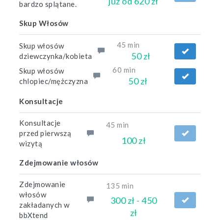
już od 620 zł
bardzo splątane.
Skup Włosów
45 min
Skup włosów
50 zł
dziewczynka/kobieta
60 min
Skup włosów
50 zł
chlopiec/mężczyzna
Konsultacje
Konsultacje
45 min
przed pierwszą
100 zł
wizytą
Zdejmowanie włosów
Zdejmowanie
135 min
włosów
300 zł - 450
zakładanych w
zł
bbXtend