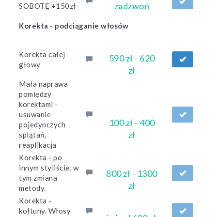
zadzwoń
SOBOTĘ +150zł
Korekta - podciąganie włosów
Korekta całej
590 zł - 620
głowy
zł
Mała naprawa
pomiędzy
korektami -
usuwanie
100 zł - 400
pojedynczych
zł
splątań,
reaplikacja
Korekta - po
innym styliście, w
800 zł - 1300
tym zmiana
zł
metody.
Korekta -
kołtuny. Włosy